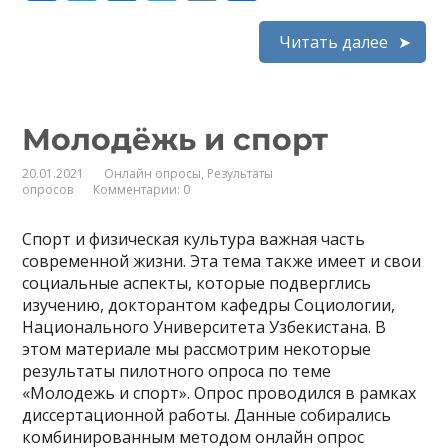
ac
w
n
el
K
т
e
itt
k
e
п
Читать далее
b
er
e
gr
р
o
dI
a
а
Молодёжь и спорт
o
n
m
в
k
и
20.01.2021
Онлайн опросы
,
Результаты
опросов
Комментарии: 0
т
ь
Спорт и физическая культура важная часть
современной жизни. Эта тема также имеет и свои
социальные аспекты, которые подверглись
изучению, докторантом кафедры Социологии,
Национального Университета Узбекистана. В
этом материале мы рассмотрим некоторые
результаты пилотного опроса по теме
«Молодежь и спорт». Опрос проводился в рамках
диссертационной работы. Данные собирались
комбинированным методом онлайн опрос