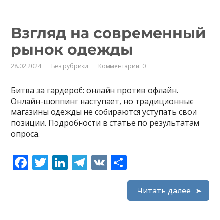
Взгляд на современный
рынок одежды
28.02.2024
Без рубрики
Комментарии: 0
Битва за гардероб: онлайн против офлайн.
Онлайн-шоппинг наступает, но традиционные
магазины одежды не собираются уступать свои
позиции. Подробности в статье по результатам
опроса.
F
T
Li
T
V
О
ac
w
n
el
K
т
e
itt
k
e
п
Читать далее
b
er
e
gr
р