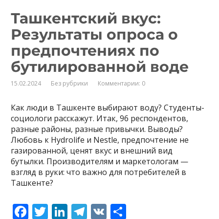
o
dI
a
а
Ташкентский вкус:
o
n
m
в
Результаты опроса о
k
и
предпочтениях по
т
ь
бутилированной воде
15.02.2024
Без рубрики
Комментарии: 0
Как люди в Ташкенте выбирают воду? Студенты-
социологи расскажут. Итак, 96 респондентов,
разные районы, разные привычки. Выводы?
Любовь к Hydrolife и Nestle, предпочтение не
газированной, ценят вкус и внешний вид
бутылки. Производителям и маркетологам —
взгляд в руки: что важно для потребителей в
Ташкенте?
F
T
Li
T
V
О