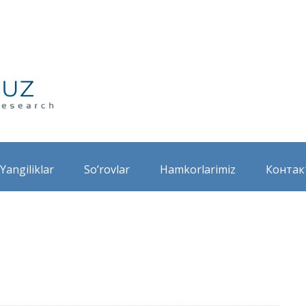
Yangiliklar
So’rovlar
Hamkorlarimiz
Контак