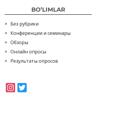
BO’LIMLAR
Без рубрики
Конференции и семинары
Обзоры
Онлайн опросы
Результаты опросов
In
T
st
w
a
itt
gr
er
a