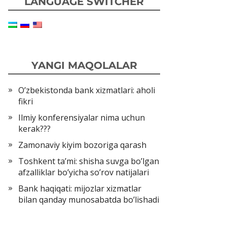
LANGUAGE SWITCHER
YANGI MAQOLALAR
O’zbekistonda bank xizmatlari: aholi
fikri
Ilmiy konferensiyalar nima uchun
kerak???
Zamonaviy kiyim bozoriga qarash
Toshkent ta’mi: shisha suvga bo’lgan
afzalliklar bo’yicha so’rov natijalari
Bank haqiqati: mijozlar xizmatlar
bilan qanday munosabatda bo’lishadi