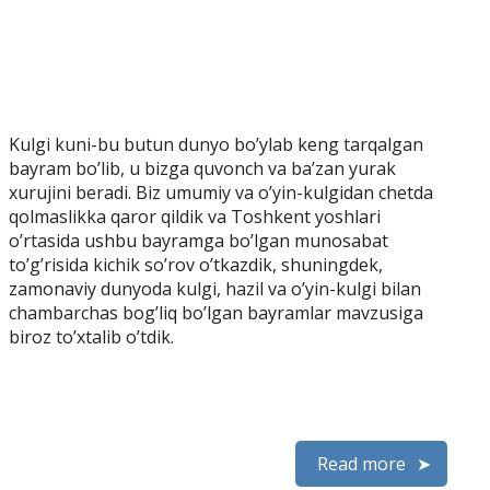
Kulgi kuni-bu butun dunyo bo’ylab keng tarqalgan
bayram bo’lib, u bizga quvonch va ba’zan yurak
xurujini beradi. Biz umumiy va o’yin-kulgidan chetda
qolmaslikka qaror qildik va Toshkent yoshlari
o’rtasida ushbu bayramga bo’lgan munosabat
to’g’risida kichik so’rov o’tkazdik, shuningdek,
zamonaviy dunyoda kulgi, hazil va o’yin-kulgi bilan
chambarchas bog’liq bo’lgan bayramlar mavzusiga
biroz to’xtalib o’tdik.
Read more