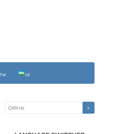
ты
uz